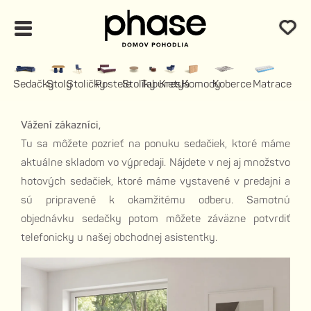
Sedačky
Stoly
Stoličky
Postele
Stolíky
Taburety
Kreslá
Komody
Koberce
Matrace
Vážení zákazníci,
Tu sa môžete pozrieť na ponuku sedačiek, ktoré máme
aktuálne skladom vo výpredaji. Nájdete v nej aj množstvo
hotových sedačiek, ktoré máme vystavené v predajni a
sú pripravené k okamžitému odberu. Samotnú
objednávku sedačky potom môžete záväzne potvrdiť
telefonicky u našej obchodnej asistentky.