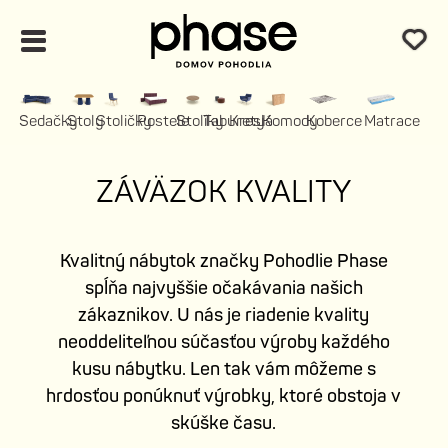
Sedačky
Stoly
Stoličky
Postele
Stolíky
Taburety
Kreslá
Komody
Koberce
Matrace
ZÁVÄZOK KVALITY
Kvalitný nábytok značky Pohodlie Phase
spĺňa najvyššie očakávania našich
zákaznikov. U nás je riadenie kvality
neoddeliteľnou súčasťou výroby každého
kusu nábytku. Len tak vám môžeme s
hrdosťou ponúknuť výrobky, ktoré obstoja v
skúške času.