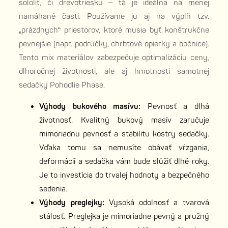
sololit, či drevotriesku – tá je ideálna na menej
namáhané časti. Používame ju aj na výplň tzv.
„prázdnych“ priestorov, ktoré musia byť konštrukčne
pevnejšie (napr. podrúčky, chrbtové opierky a bočnice).
Tento mix materiálov zabezpečuje optimalizáciu ceny,
dlhoročnej životnosti, ale aj hmotnosti samotnej
sedačky Pohodlie Phase.
Výhody bukového masívu:
Pevnosť a dlhá
životnosť. Kvalitný bukový masív zaručuje
mimoriadnu pevnosť a stabilitu kostry sedačky.
Vďaka tomu sa nemusíte obávať vŕzgania,
deformácií a sedačka vám bude slúžiť dlhé roky.
Je to investícia do trvalej hodnoty a bezpečného
sedenia.
Výhody preglejky:
Vysoká odolnosť a tvarová
stálosť. Preglejka je mimoriadne pevný a pružný