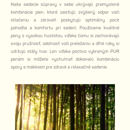
Naše sedacie súpravy v sebe ukrývajú premyslené
kombinácie pien, ktoré zaisťujú zvýšený odpor voči
stlačeniu a zároveň poskytujú optimálny pocit
pohodlia a komfortu pri sedení. Používame kvalitné
peny s vysokou hustotou, vďaka čomu si zachovávajú
svoju pružnosť, odolnosť voči preležaniu a dlhé roky si
udržujú stály tvar. Len vďaka poctivo vybraným PUR
penám si môžete vychutnať dokonalú kombináciu
opory a mäkkosti pre zdravé a relaxačné sedenie.