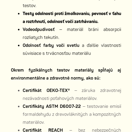
testov.
Testy odolnosti proti žmolkovaniu, pevnosť v ťahu
a roztrhnutí, odolnosť voči zatrhávaniu.
Vodeodpudivosť
– materiál bráni absorpcii
rozliatych tekutín.
Odolnosť farby voči svetlu
a ďalšie vlastnosti
súvisiace s trvácnosťou materiálu
Okrem fyzikálnych testov materiály spĺňajú aj
environmentálne a zdravotné normy, ako sú:
Certifikát OEKO-TEX®
– záruka zdravotnej
nezávadnosti poťahových materiálov.
Certifikáty ASTM D6007-22
– testovanie emisií
formaldehydu z drevovláknitých a kompozitných
materiálov.
Certifikát REACH
– bez nebezpečných