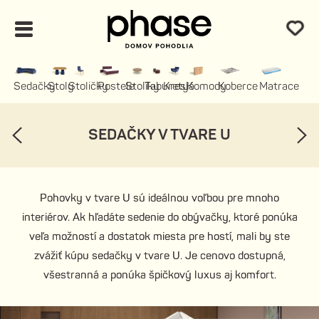
Sedačky
Stoly
Stoličky
Postele
Stolíky
Taburety
Kreslá
Komody
Koberce
Matrace
SEDAČKY V TVARE U
Pohovky v tvare U sú ideálnou voľbou pre mnoho
Pohovky v tvare U sú ideálnou voľbou pre mnoho
interiérov. Ak hľadáte sedenie do obývačky, ktoré ponúka
interiérov. Ak hľadáte sedenie do obývačky, ktoré ponúka
veľa možností a dostatok miesta pre hostí, mali by ste
veľa možností a dostatok miesta pre hostí, mali by ste
zvážiť kúpu sedačky v tvare U. Je cenovo dostupná,
zvážiť kúpu sedačky v tvare U. Je cenovo dostupná,
všestranná a ponúka špičkový luxus aj komfort.
všestranná a ponúka špičkový luxus aj komfort.