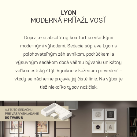
LYON
MODERNÁ PRÍŤAŽLIVOSŤ
Doprajte si absolútny komfort so všetkými
modernými výhodami. Sedacia súprava Lyon s
polohovateľným záhlavníkom, podrúčkami a
výsuvným sedákom dodá vášmu bývaniu unikátny
veľkomestský štýl. Vynikne v koženom prevedení –
vtedy sa nádherne prejavia jej čisté línie. Na výber je
tiež niekoľko typov nožičiek.