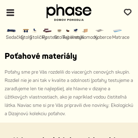
Sedačky
Stoly
Stoličky
Postele
Stolíky
Taburety
Kreslá
Komody
Koberce
Matrace
Poťahové materiály
Poťahy sme pre Vás rozdelili do viacerých cenových skupín.
Rozdiel nie je ani tak v kvalite a odolnosti (poťahy testujeme a
zaraďujeme len tie najlepšie), ale hlavne v dizajne a
úžitkových vlastnostiach, ako je napríklad vodou čistiteľná
látka. Naviac sme si pre Vás pripravili dve novinky: Ekologickú
a Dizajnovú kolekciu poťahov.