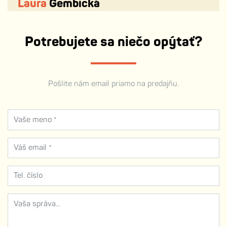
Laura
Gembická
Potrebujete sa niečo opýtať?
Pošlite nám email priamo na predajňu.