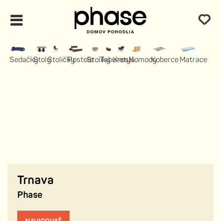
Sedačky
Stoly
Stoličky
Postele
Stolíky
Taburety
Kreslá
Komody
Koberce
Matrace
Trnava
Phase