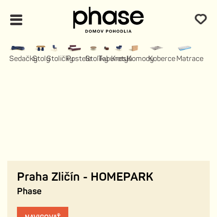
Sedačky
Stoly
Stoličky
Postele
Stolíky
Taburety
Kreslá
Komody
Koberce
Matrace
Praha Zličín - HOMEPARK
Phase