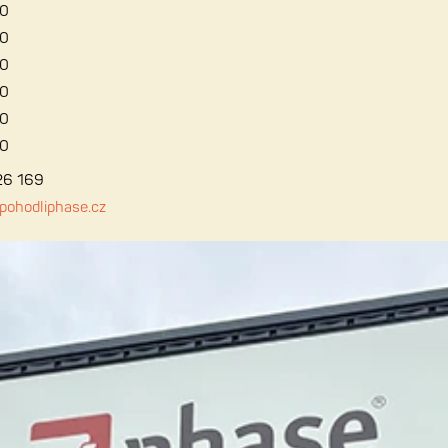
00
00
00
00
00
00
26 169
ohodliphase.cz