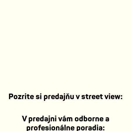
Pozrite si predajňu v street view:
Klávesové skratky
Údaje máp
Podmienky
Nahlásiť problém
V predajni vám odborne a
profesionálne poradia: