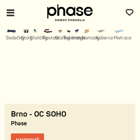
Sedačky
Stoly
Stoličky
Postele
Stolíky
Taburety
Kreslá
Komody
Koberce
Matrace
Brno - OC SOHO
Phase