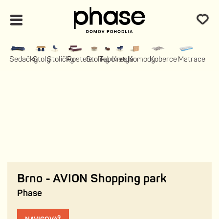
Sedačky
Stoly
Stoličky
Postele
Stolíky
Taburety
Kreslá
Komody
Koberce
Matrace
Brno - AVION Shopping park
Phase