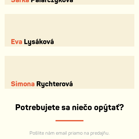
Eva
Lysáková
Simona
Rychterová
Potrebujete sa niečo opýtať?
Pošlite nám email priamo na predajňu.