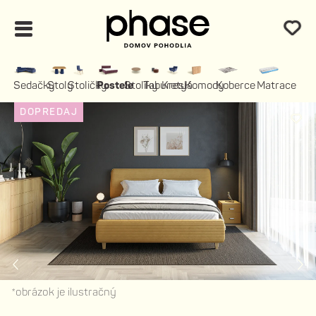
Sedačky
Stoly
Stoličky
Postele
Stolíky
Taburety
Kreslá
Komody
Koberce
Matrace
DOPREDAJ
*obrázok je ilustračný