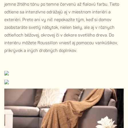
jemne žltého tónu po temne červenú až fialovú farbu. Tieto
odtiene sa intenzívne odrážajú aj v miestnom interiéri a
exteriéri. Preto ani vy nič nepokazíte tým, keď si domov
zaobstaráte svetlý nábytok, nielen biely, ale aj v rôznych
odtieňoch béžovej, okrovej či v dekore svetlého dreva. Do
interiéru môžete Roussillon vniesť aj pomocou vankúšikov,
prikrývok a iných drobných doplnkov.