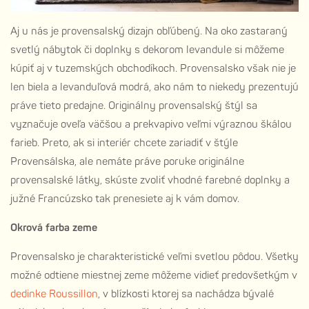
Aj u nás je provensalský dizajn obľúbený. Na oko zastaraný
svetlý nábytok či doplnky s dekorom levandule si môžeme
kúpiť aj v tuzemských obchodíkoch. Provensalsko však nie je
len biela a levanduľová modrá, ako nám to niekedy prezentujú
práve tieto predajne. Originálny provensalský štýl sa
vyznačuje oveľa väčšou a prekvapivo veľmi výraznou škálou
farieb. Preto, ak si interiér chcete zariadiť v štýle
Provensálska, ale nemáte práve poruke originálne
provensalské látky, skúste zvoliť vhodné
farebné doplnky
a
južné Francúzsko tak prenesiete aj k vám domov.
Okrová farba zeme
Provensalsko je charakteristické veľmi svetlou pôdou. Všetky
možné odtiene miestnej zeme môžeme vidieť predovšetkým v
dedinke Roussillon
, v blízkosti ktorej sa nachádza bývalé