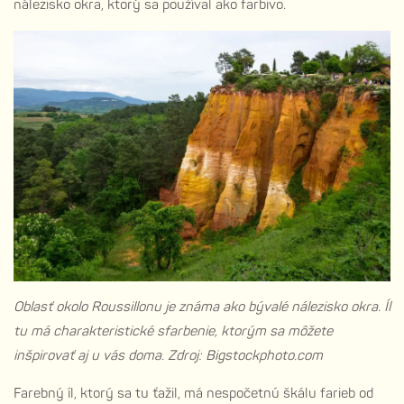
nálezisko okra, ktorý sa používal ako farbivo.
Oblasť okolo Roussillonu je známa ako bývalé nálezisko okra. Íl
tu má charakteristické sfarbenie, ktorým sa môžete
inšpirovať aj u vás doma. Zdroj: Bigstockphoto.com
Farebný íl, ktorý sa tu ťažil, má nespočetnú škálu farieb od