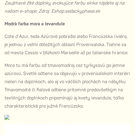
Zaujímavé žlté doplnky evokujúce farbu slnka nájdete aj na
našom e-shope. Zdroj: Eshop.sedackyphase.sk
Modrá farba mora a levandule
Cote d`Azur, teda Azúrové pobrežie alebo Francúzska riviéra,
je jednou z veľmi dôležitých oblastí Provensalska. Tiahne sa
od mesta Cassis v blízkosti Marseille až po talianske hranice.
More tu má farbu od tmavomodrej cez tyrkysovú po jemne
azúrovú. Svetlé odtiene sa objavujú v provensalskom interiéri
nielen na doplnkoch, ale aj vo väčších plochách na nábytku.
Tmavomodré či fialové odtiene prítomné predovšetkým na
textilných doplnkoch pripomínajú aj kvety levandule, toľko
charakteristické pre južné Francúzsko.