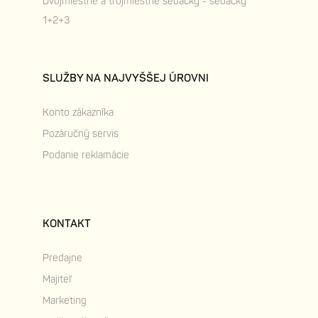
Dvojmiestne a trojmiestne sedačky - sedačky
1+2+3
SLUŽBY NA NAJVYŠŠEJ ÚROVNI
Konto zákazníka
Pozáručný servis
Podanie reklamácie
KONTAKT
Predajne
Majiteľ
Marketing