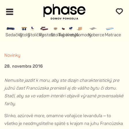
Sedačky
Stoly
Stoličky
Postele
Stolíky
Taburety
Kreslá
Komody
Koberce
Matrace
Novinky
28. novembra 2016
Nemusíte jazdiť k moru, aby ste dizajn charakteristický pre
južnú časť Francúzska preniesli aj do vášho bytu či domu.
Stačí, aby sa vo vašom interiéri objavili výrazné provensalské
farby.
Slnko, azúrové more, omamne voňajúce levanduľa
–
to
všetko je neodmysliteľne späté s krajom na juhu Francúzska