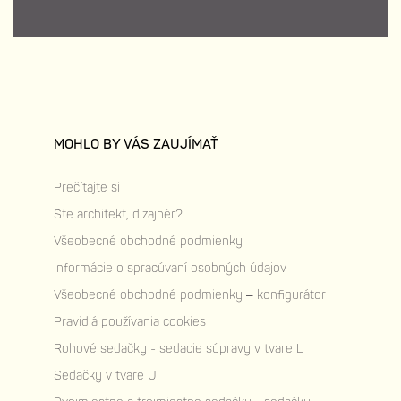
MOHLO BY VÁS ZAUJÍMAŤ
Prečítajte si
Ste architekt, dizajnér?
Všeobecné obchodné podmienky
Informácie o spracúvaní osobných údajov
Všeobecné obchodné podmienky – konfigurátor
Pravidlá používania cookies
Rohové sedačky - sedacie súpravy v tvare L
Sedačky v tvare U