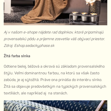
Aj v našom e-shope nájdete rad doplnkov, ktoré pripomínajú
provensalskú pôdu a príjemne zosvetlia váš obývací priestor.
Zdroj: Eshop.sedackyphase.sk
Žltá farba slnka
Odtiene bielej, béžová a okrová sú základom provensalského
štýlu. Veľmi dominantnou farbou, na ktorú sa však často
zabúda, je aj sýtožltá. Práve ona prináša do interiéru slnko.
Žltá sa objavuje predovšetkým na typických provensalských
textíliách, ale napríklad aj na stenách.