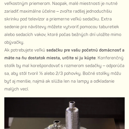
veľkostným priemerom. Naopak, malé miestnosti je nutné
zariadiť maximálne účelne – zvoľte radšej jednoduchšiu
skrinku pod televízor a priemerne veľkú sedačku. Extra
sedenie pre návštevy môžete vytvoriť pomocou taburetiek
alebo sedacích vakov, ktoré počas bežných dní uložíte mimo
obývačky.
Ak potrebujete veľkú
sedačku pre vašu početnú domácnosť a
máte na ňu dostatok miesta, určite si ju kúpte
. Konferenčný
stolík by mal korešpondovať s rozmerom sedačky – odporúča
sa, aby stôl tvoril ½ alebo 2/3 pohovky. Bočné stolíky môžu
byť aj menšie, najmä ak slúžia len na lampy a odkladanie
malých vecí.