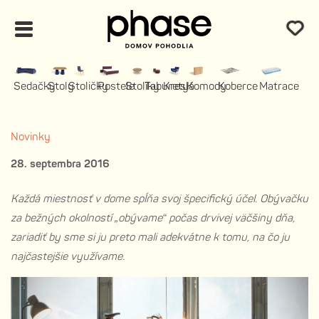
Sedačky
Stoly
Stoličky
Postele
Stolíky
Taburety
Kreslá
Komody
Koberce
Matrace
Novinky
28. septembra 2016
Každá miestnosť v dome spĺňa svoj špecifický účel. Obývačku
za bežných okolností „obývame“ počas drvivej väčšiny dňa,
zariadiť by sme si ju preto mali adekvátne k tomu, na čo ju
najčastejšie využívame.