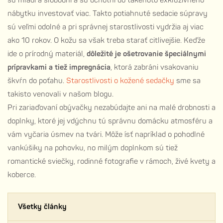
sú mladí a slobodní a sú ochotní do takéhoto exkluzívneho
nábytku investovať viac. Takto potiahnuté sedacie súpravy
sú veľmi odolné a pri správnej starostlivosti vydržia aj viac
ako 10 rokov. O kožu sa však treba starať citlivejšie. Keďže
ide o prírodný materiál,
dôležité je ošetrovanie špeciálnymi
prípravkami a tiež impregnácia
, ktorá zabráni vsakovaniu
škvŕn do poťahu.
Starostlivosti o kožené sedačky
sme sa
takisto venovali v našom blogu.
Pri zariaďovaní obývačky nezabúdajte ani na malé drobnosti a
doplnky, ktoré jej vdýchnu tú správnu domácku atmosféru a
vám vyčaria úsmev na tvári. Môže ísť napríklad o pohodlné
vankúšiky na pohovku, no milým doplnkom sú tiež
romantické sviečky, rodinné fotografie v rámoch, živé kvety a
koberce.
Všetky články