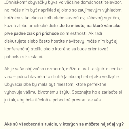
„Ohniskom“ obývačky býva vo väčšine domácností televízor,
no môže ním byť napríklad aj okno so zaujímavým výhľadom,
knižnica s kolekciou kníh alebo suvenírov, zábavný systém,
kozub alebo umelecké dielo.
Je to miesto, na ktoré vám ako
prvé padne zrak pri príchode
do miestnosti. Ak radi
diskutujete alebo často hostíte návštevy, môže ním byť aj
konferenčný stolík, okolo ktorého sa bude orientovať
pohovka s kreslami.
Ak je vaša obývačka rozmerná, môžete mať takýchto centier
viac – jedno hlavné a to druhé (alebo aj tretie) ako vedľajšie.
Obývacia izba by mala byť miestom, ktoré perfektne
vyhovuje vášmu životnému štýlu. Spoznajte ho a zariaďte si
ju tak, aby bola účelná a pohodlná presne pre vás.
Aké sú všeobecné situácie, v ktorých sa môžete nájsť aj vy?