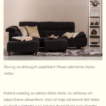
Škvrny na látkových sedačkách Phase odstránite čistou
vodou.
Kožené sedačky sa takisto ľahko čistia, no väčšinou ich
odporúčame zákazníkom, ktorí už majú odrastené deti alebo