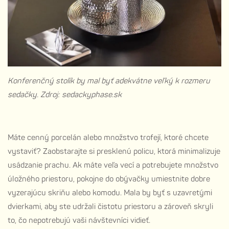
Konferenčný stolík by mal byť adekvátne veľký k rozmeru
sedačky. Zdroj: sedackyphase.sk
Máte cenný porcelán alebo množstvo trofejí, ktoré chcete
vystaviť? Zaobstarajte si presklenú policu, ktorá minimalizuje
usádzanie prachu. Ak máte veľa vecí a potrebujete množstvo
úložného priestoru, pokojne do obývačky umiestnite dobre
vyzerajúcu skriňu alebo komodu. Mala by byť s uzavretými
dvierkami, aby ste udržali čistotu priestoru a zároveň skryli
to, čo nepotrebujú vaši návštevníci vidieť.