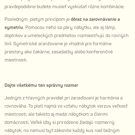
pravdepodobne budete musieť vyskúšať rôzne kombinácie.
Posledným, piatym princípom je
dôraz na zarovnávanie a
symetriu
. Pomocou neho sa páry nábytku, ale aj lámp,
doplnkov a umeleckých predmetov rozmiestňujú do rovných
línií. Symetrické aranžovanie je vhodné pre formálne
priestory ako čakárne, zasadačky alebo konferenčné
miestnosti.
Dajte všetkému ten správny rozmer
Jedným z hlavných pravidiel pri zariaďovaní je harmónia a
rovnováha. To platí najmä vo vzťahu nábytok verzus veľkosť
miestnosti, ale takisto aj medzi nábytkom a členmi
domácnosti. Veľké izby si prirodzene žiadajú rozmerný
nábytok, no nemusí byť zákonite každý kus nad bežným