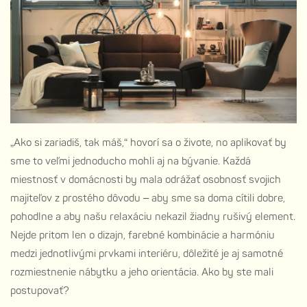
„Ako si zariadiš, tak máš,“ hovorí sa o živote, no aplikovať by
sme to veľmi jednoducho mohli aj na bývanie. Každá
miestnosť v domácnosti by mala odrážať osobnosť svojich
majiteľov z prostého dôvodu – aby sme sa doma cítili dobre,
pohodlne a aby našu relaxáciu nekazil žiadny rušivý element.
Nejde pritom len o dizajn, farebné kombinácie a harmóniu
medzi jednotlivými prvkami interiéru, dôležité je aj samotné
rozmiestnenie nábytku a jeho orientácia. Ako by ste mali
postupovať?