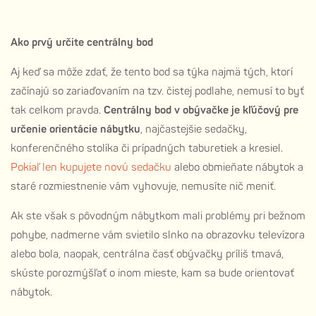
Ako prvý určite centrálny bod
Aj keď sa môže zdať, že tento bod sa týka najmä tých, ktorí
začínajú so zariaďovaním na tzv. čistej podlahe, nemusí to byť
tak celkom pravda.
Centrálny bod v obývačke je kľúčový pre
určenie orientácie nábytku
, najčastejšie sedačky,
konferenčného stolíka či prípadných taburetiek a kresiel.
Pokiaľ len kupujete novú sedačku
alebo obmieňate nábytok a
staré rozmiestnenie vám vyhovuje, nemusíte nič meniť.
Ak ste však s pôvodným nábytkom mali problémy pri bežnom
pohybe, nadmerne vám svietilo slnko na obrazovku televízora
alebo bola, naopak, centrálna časť obývačky príliš tmavá,
skúste porozmýšľať o inom mieste, kam sa bude orientovať
nábytok.