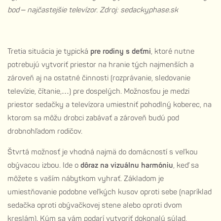
bod – najčastejšie televízor. Zdroj: sedackyphase.sk
Tretia situácia je typická
pre rodiny s deťmi
, ktoré nutne
potrebujú vytvoriť priestor na hranie tých najmenších a
zároveň aj na ostatné činnosti (rozprávanie, sledovanie
televízie, čítanie,…) pre dospelých. Možnosťou je medzi
priestor sedačky a televízora umiestniť pohodlný koberec, na
ktorom sa môžu drobci zabávať a zároveň budú pod
drobnohľadom rodičov.
Štvrtá možnosť je vhodná najmä do domácností s veľkou
obývacou izbou. Ide o
dôraz na vizuálnu harmóniu
, keď sa
môžete s vaším nábytkom vyhrať. Základom je
umiestňovanie podobne veľkých kusov oproti sebe (napríklad
sedačka oproti obývačkovej stene alebo oproti dvom
kreslám). Kým sa vám podarí vytvoriť dokonalý súlad,