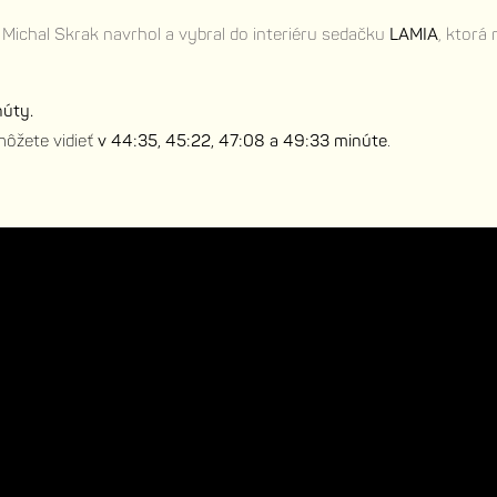
ík Michal Skrak navrhol a vybral do interiéru sedačku
LAMIA
, ktorá
núty.
môžete vidieť
v 44:35, 45:22, 47:08 a 49:33 minúte
.