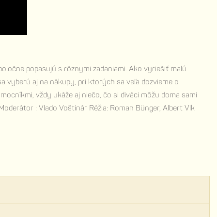
a spoločne popasujú s rôznymi zadaniami. Ako vyriešiť malú
sa vyberú aj na nákupy, pri ktorých sa veľa dozvieme o
omocníkmi, vždy ukáže aj niečo, čo si diváci môžu doma sami
 Moderátor : Vlado Voštinár Réžia: Roman Bünger, Albert Vlk