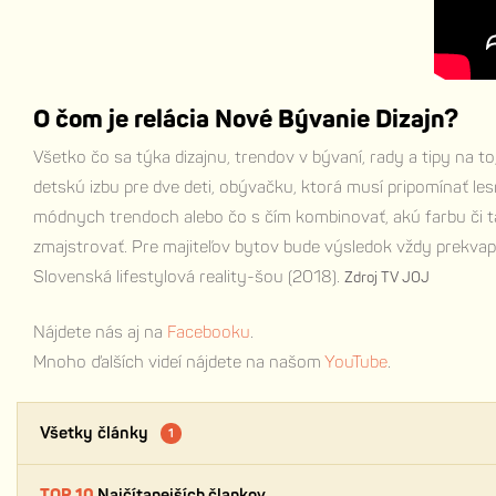
O čom je relácia Nové Bývanie Dizajn?
Všetko čo sa týka dizajnu, trendov v bývaní, rady a tipy na to
detskú izbu pre dve deti, obývačku, ktorá musí pripomínať le
módnych trendoch alebo čo s čím kombinovať, akú farbu či tap
zmajstrovať. Pre majiteľov bytov bude výsledok vždy prekvapen
Slovenská lifestylová reality-šou (2018).
Zdroj TV JOJ
Nájdete nás aj na
Facebooku
.
Mnoho ďalších videí nájdete na našom
YouTube
.
Všetky články
1
TOP 10
Najčítanejších člankov