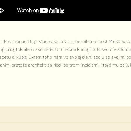
, ako si zariadiť byt. Vlado ako laik a odborník architekt Miško s
sný príbytok alebo ako zariadiť funkčne kuchyňu. Miško s Vladom 
etu si kúpiť. Okrem toho nám vo svojej dielni spolu so svojimi p
ím, pretože architekt sa riadi iba tromi indíciami, ktoré mu dajú.