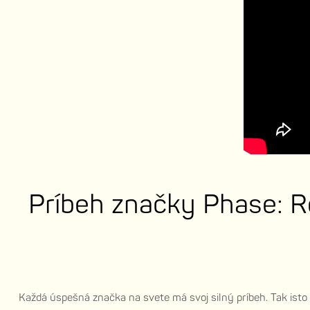
Príbeh značky Phase: R
Každá úspešná značka na svete má svoj silný príbeh. Tak isto