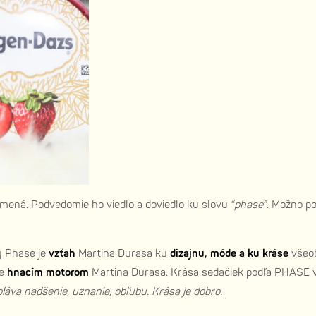
amená. Podvedomie ho viedlo a doviedlo ku slovu
“phase”
. Možno p
y Phase je
vzťah
Martina Durasa ku
dizajnu, móde a ku kráse
všeob
je
hnacím motorom
Martina Durasa. Krása sedačiek podľa PHASE však
oláva nadšenie, uznanie, obľubu. Krása je dobro.