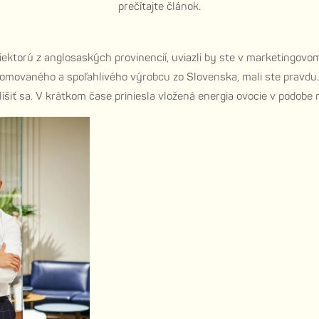
prečítajte článok.
 niektorú z anglosaských provinencií, uviazli by ste v marketing
renomovaného a spoľahlivého výrobcu zo Slovenska, mali ste prav
íšiť sa. V krátkom čase priniesla vložená energia ovocie v podobe