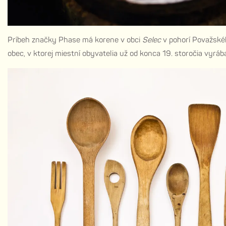
Príbeh značky Phase má korene v obci
Selec
v pohorí Považskéh
obec, v ktorej miestní obyvatelia už od konca 19. storočia vyráb