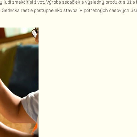
by ľudí zmäkčiť si život. Výroba sedačiek a výsledný produkt slúž
á. Sedačka rastie postupne ako stavba. V potrebných časových úse