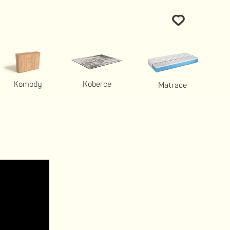
Komody
Koberce
Matrace