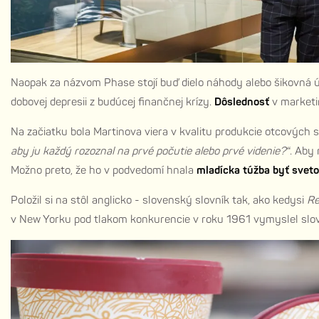
Naopak za názvom Phase stojí buď dielo náhody alebo šikovná 
dobovej depresii z budúcej finančnej krízy.
Dôslednosť
v marketi
Na začiatku bola Martinova viera v kvalitu produkcie otcových
aby ju každý rozoznal na prvé počutie alebo prvé videnie?“
. Aby
Možno preto, že ho v podvedomí hnala
mladícka túžba byť svet
Položil si na stôl anglicko - slovenský slovník tak, ako kedysi
Re
v New Yorku pod tlakom konkurencie v roku 1961 vymyslel slovn