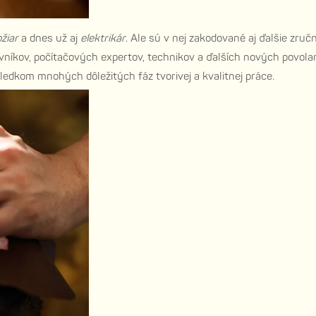
ožiar
a dnes už aj
elektrikár
. Ale sú v nej zakodované aj ďalšie zruč
vníkov, počítačových expertov, technikov a ďalších nových povola
sledkom mnohých dôležitých fáz tvorivej a kvalitnej práce.