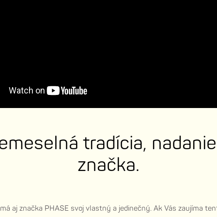
emeselná tradícia, nadanie
značka.
 má aj značka PHASE svoj vlastný a jedinečný. Ak Vás zaujíma tent