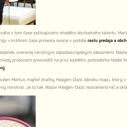
úvaha v tom čase začínajúceho mladého obchodného talentu. Mart
ngu v krátkom čase priniesla ovocie v podobe
rastu predaja a obch
 sedačiek, overenej náročnými západoeuropskými zákaznikmi. Násle
 mladý producent presvedčil na prvú každého, podvedomo hľadal fon
ový
.
uben Mattus
, majiteľ značky
Häagen-Dazs
, dánsku mapu, ktorý v
ý novotvar. Je to tak. Názov Häagen-Dazs neznamená nič a skládá