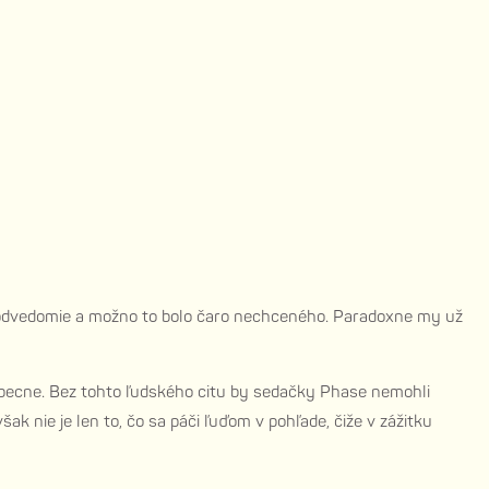
odvedomie a možno to bolo čaro nechceného. Paradoxne my už
ecne. Bez tohto ľudského citu by sedačky Phase nemohli
 nie je len to, čo sa páči ľuďom v pohľade, čiže v zážitku