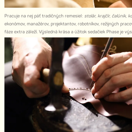
Pracuje na nej päť tradičných remesiel:
stolár, krajčír, čalúnik, k
ekonómov, manažérov, projektantov, robotníkov, režijných praco
fáze extra záleží. Výsledná krása a úžitok sedačiek Phase je vý