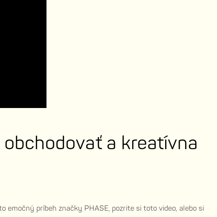
 obchodovať a kreatívna
o emočný príbeh značky PHASE, pozrite si toto video, alebo si