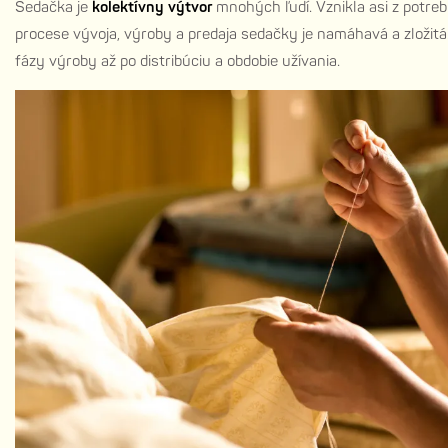
Sedačka je
kolektívny výtvor
mnohých ľudí. Vznikla asi z potre
procese vývoja, výroby a predaja sedačky je namáhavá a zložit
fázy výroby až po distribúciu a obdobie užívania.