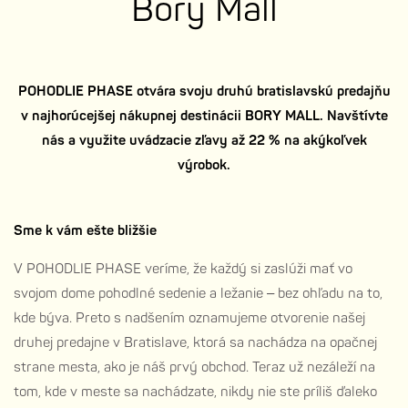
Bory Mall
POHODLIE PHASE otvára svoju druhú bratislavskú predajňu
v najhorúcejšej nákupnej destinácii BORY MALL. Navštívte
nás a využite uvádzacie zľavy až 22 % na akýkoľvek
výrobok.
Sme k vám ešte bližšie
V POHODLIE PHASE veríme, že každý si zaslúži mať vo
svojom dome pohodlné sedenie a ležanie – bez ohľadu na to,
kde býva. Preto s nadšením oznamujeme otvorenie našej
druhej predajne v Bratislave, ktorá sa nachádza na opačnej
strane mesta, ako je náš prvý obchod. Teraz už nezáleží na
tom, kde v meste sa nachádzate, nikdy nie ste príliš ďaleko