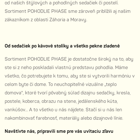
od našich štýlových a pohodlných sedačiek či postelí.
Sortiment POHODLIE PHASE sme zároveň priblížili aj našim
zákazníkom z oblasti Záhoria a Moravy.
Od sedačiek po kávové stolíky a všetko pekne zladené
Sortiment POHODLIE PHASE je dostatočne široký na to, aby
ste si z neho poskladali vlastnú predstavu pohodlia. Máme
všetko, čo potrebujete k tomu, aby ste si vytvorili harmóniu v
celom byte či dome. To neuchopiteľné vizuálne „teplo
domova“, ktoré tvorí pôvabný súlad dizajnu sedačky, kresla,
postele, koberca, obrazu na stene, jedálenského kúta,
vankúšov... A to všetko u nás nájdete. Stačí si u nás len
nakombinovať farebnosť, materiály alebo dizajnové línie.
Navštívte nás, pripravili sme pre vás uvítaciu zľavu