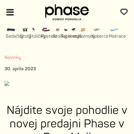
Sedačky
Stoly
Stoličky
Postele
Stolíky
Taburety
Kreslá
Komody
Koberce
Matrace
Novinky
30. apríla 2023
Nájdite svoje pohodlie v
novej predajni Phase v