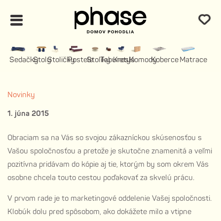
Sedačky
Stoly
Stoličky
Postele
Stolíky
Taburety
Kreslá
Komody
Koberce
Matrace
Novinky
1. júna 2015
Obraciam sa na Vás so svojou zákazníckou skúsenosťou s
Vašou spoločnosťou a pretože je skutočne znamenitá a veľmi
pozitívna pridávam do kópie aj tie, ktorým by som okrem Vás
osobne chcela touto cestou poďakovať za skvelú prácu.
V prvom rade je to marketingové oddelenie Vašej spoločnosti.
Klobúk dolu pred spôsobom, ako dokážete milo a vtipne