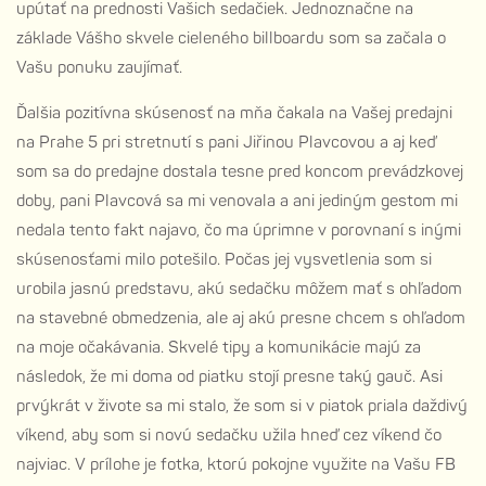
upútať na prednosti Vašich sedačiek. Jednoznačne na
základe Vášho skvele cieleného billboardu som sa začala o
Vašu ponuku zaujímať.
Ďalšia pozitívna skúsenosť na mňa čakala na Vašej predajni
na Prahe 5 pri stretnutí s pani Jiřinou Plavcovou a aj keď
som sa do predajne dostala tesne pred koncom prevádzkovej
doby, pani Plavcová sa mi venovala a ani jediným gestom mi
nedala tento fakt najavo, čo ma úprimne v porovnaní s inými
skúsenosťami milo potešilo. Počas jej vysvetlenia som si
urobila jasnú predstavu, akú sedačku môžem mať s ohľadom
na stavebné obmedzenia, ale aj akú presne chcem s ohľadom
na moje očakávania. Skvelé tipy a komunikácie majú za
následok, že mi doma od piatku stojí presne taký gauč. Asi
prvýkrát v živote sa mi stalo, že som si v piatok priala daždivý
víkend, aby som si novú sedačku užila hneď cez víkend čo
najviac. V prílohe je fotka, ktorú pokojne využite na Vašu FB