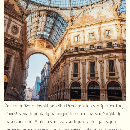
Že si nemôžete dovoliť kabelku Prada ani len v 50percentnej
zľave? Nevadí, pohľady na originálne naaranžované výklady
máte zadarmo. A ak sa vám zo všetkých tých ligotavých
čačiek-mačiek a závratných cien zakrúti hlava, zájdite si do