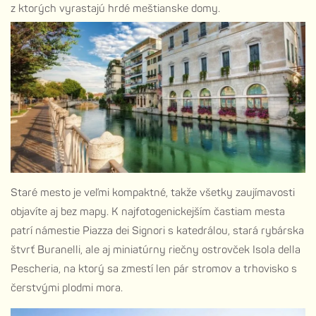
z ktorých vyrastajú hrdé meštianske domy.
Staré mesto je veľmi kompaktné, takže všetky zaujímavosti
objavíte aj bez mapy. K najfotogenickejším častiam mesta
patrí námestie Piazza dei Signori s katedrálou, stará rybárska
štvrť Buranelli, ale aj miniatúrny riečny ostrovček Isola della
Pescheria, na ktorý sa zmestí len pár stromov a trhovisko s
čerstvými plodmi mora.