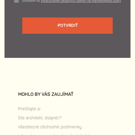
Súhlasím so
spracovaním osobných údajov na marketingové účely
POTVRDIŤ
MOHLO BY VÁS ZAUJÍMAŤ
Prečítajte si
Ste architekt, dizajnér?
Všeobecné obchodné podmienky