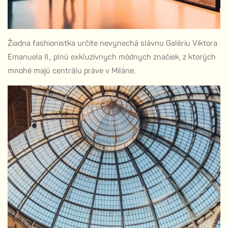
Žiadna fashionistka určite nevynechá slávnu Galériu Viktora
Emanuela II., plnú exkluzívnych módnych značiek, z ktorých
mnohé majú centrálu práve v Miláne.