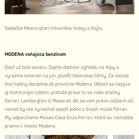
Sedačka Milano očarí milovníkov krásy a štýlu
MODENA voňajúca benzínom
Dosť už bolo severu. Dajme zbohom výhľadu na Alpy a
vyrazme smerom na juh, pozdĺž talianskej čižmy. Za necelé
dve hodiny dorazíme do provincie Modena. Oblasť sa nazýva
aj motorovým údolím, pretože práve tu sa rodia značky
Ferrari, Lamborghini či Maserati. Ak sa vám práve rozžiarili oči,
nemali by ste vynechať aspoň jedno z dvoch múzeí Ferrari.
My odporúčame Museo Casa Enzo Ferrari, ktoré sa nachádza
priamo v meste Modena.