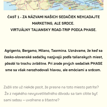
ZA NÁZVAMI NAŠICH SEDAČIEK NEHĽADAJTE
ČASŤ 1 -
MARKETING, ALE SRDCE.
VIRTUÁLNY TALIANSKY ROAD-TRIP PODĽA PHASE.
Agrigento, Bergamo, Milano, Taormina. Uznávame, že keď sa
česko-slovenské sedačky nazývajú podľa talianskych miest,
pôsobí to trochu zvláštne. Pri zrode prvých sedačiek PHASE
sme sa však nerozhodovali hlavou, ale emóciami a srdcom.
Zažili ste už niekde pocit, že presne na toto miesto patríte?
Že z nejakého nevysvetliteľného dôvodu sa tam cítite byť
sami sebou – uvoľnene a šťastne?