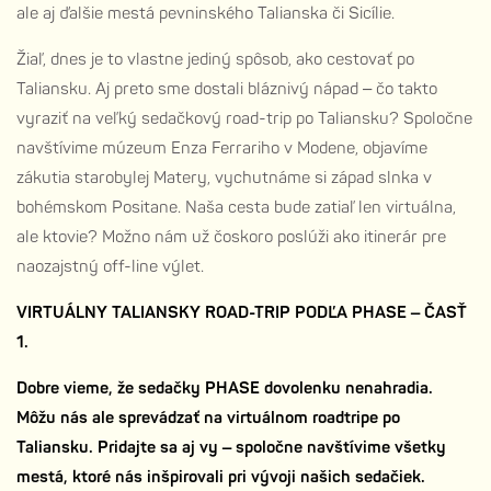
ale aj ďalšie mestá pevninského Talianska či Sicílie.
Žiaľ, dnes je to vlastne jediný spôsob, ako cestovať po
Taliansku. Aj preto sme dostali bláznivý nápad – čo takto
vyraziť na veľký sedačkový road-trip po Taliansku? Spoločne
navštívime múzeum Enza Ferrariho v Modene, objavíme
zákutia starobylej Matery, vychutnáme si západ slnka v
bohémskom Positane. Naša cesta bude zatiaľ len virtuálna,
ale ktovie? Možno nám už čoskoro poslúži ako itinerár pre
naozajstný off-line výlet.
VIRTUÁLNY TALIANSKY ROAD-TRIP PODĽA PHASE – ČASŤ
1.
Dobre vieme, že sedačky PHASE dovolenku nenahradia.
Môžu nás ale sprevádzať na virtuálnom roadtripe po
Taliansku. Pridajte sa aj vy – spoločne navštívime všetky
mestá, ktoré nás inšpirovali pri vývoji našich sedačiek.