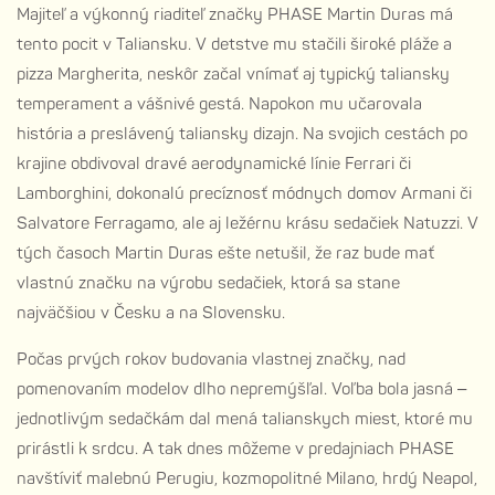
Majiteľ a výkonný riaditeľ značky PHASE Martin Duras má
tento pocit v Taliansku. V detstve mu stačili široké pláže a
pizza Margherita, neskôr začal vnímať aj typický taliansky
temperament a vášnivé gestá. Napokon mu učarovala
história a preslávený taliansky dizajn. Na svojich cestách po
krajine obdivoval dravé aerodynamické línie Ferrari či
Lamborghini, dokonalú precíznosť módnych domov Armani či
Salvatore Ferragamo, ale aj ležérnu krásu sedačiek Natuzzi. V
tých časoch Martin Duras ešte netušil, že raz bude mať
vlastnú značku na výrobu sedačiek, ktorá sa stane
najväčšiou v Česku a na Slovensku.
Počas prvých rokov budovania vlastnej značky, nad
pomenovaním modelov dlho nepremýšľal. Voľba bola jasná –
jednotlivým sedačkám dal mená talianskych miest, ktoré mu
prirástli k srdcu. A tak dnes môžeme v predajniach PHASE
navštíviť malebnú Perugiu, kozmopolitné Milano, hrdý Neapol,