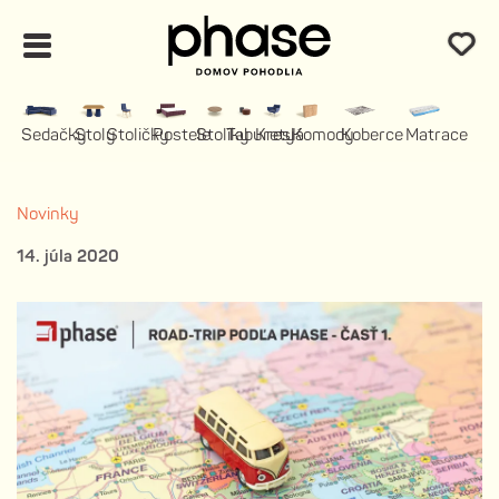
Sedačky
Stoly
Stoličky
Postele
Stolíky
Taburety
Kreslá
Komody
Koberce
Matrace
Novinky
14. júla 2020