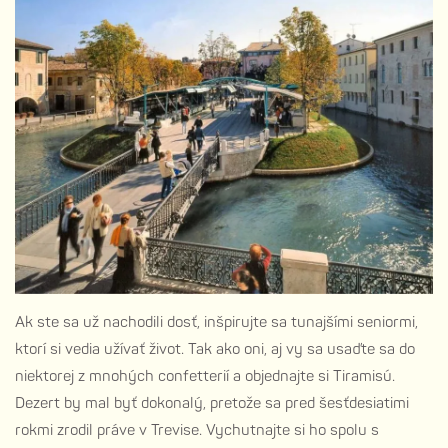
Ak ste sa už nachodili dosť, inšpirujte sa tunajšími seniormi,
ktorí si vedia užívať život. Tak ako oni, aj vy sa usaďte sa do
niektorej z mnohých confetterií a objednajte si Tiramisú.
Dezert by mal byť dokonalý, pretože sa pred šesťdesiatimi
rokmi zrodil práve v Trevise. Vychutnajte si ho spolu s