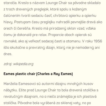
storočia. Kreslo s názvom Lounge Chair sa pôvodne skladalo
z troch drevených preglejok, ktoré spolu s koženým
čalúnením tvorili sedaciu časť, chrbtovú opierku a opierku
hlavy. Postupom času preglejku nahradili pevnejšie drevá ako
orech či čerešňa. Kreslo má prirodzený sklon vzad, vďaka
čomu je dokonalé pre relax. Proporcie oboch opierok sú
rovnaké, ako aj veľkosť sedacej časti a otomanu. V roku 1956
išlo skutočne o prevratný dizajn, ktorý nie je nemoderný ani
dnes.
zdroj: wikipedia.org
Eames plastic chair (Charles a Ray Eames)
Manželia Eamesovci sú autormi dizajnu mnohých kusov
nábytku. Ešte pred Lounge Chair to bola drevená stolička s
revolučným dizajnom, no o niečo známejšia je ich plastová
stolička. Pôvodne bola vyrábaná zo sklenej vaty, no po