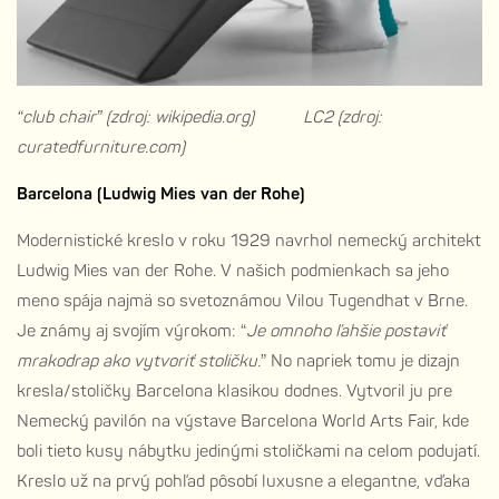
“club chair” (zdroj: wikipedia.org) LC2 (zdroj:
curatedfurniture.com)
Barcelona (Ludwig Mies van der Rohe)
Modernistické kreslo v roku 1929 navrhol nemecký architekt
Ludwig Mies van der Rohe. V našich podmienkach sa jeho
meno spája najmä so svetoznámou Vilou Tugendhat v Brne.
Je známy aj svojím výrokom: “
Je omnoho ľahšie postaviť
mrakodrap ako vytvoriť stoličku.
” No napriek tomu je dizajn
kresla/stoličky Barcelona klasikou dodnes. Vytvoril ju pre
Nemecký pavilón na výstave Barcelona World Arts Fair, kde
boli tieto kusy nábytku jedinými stoličkami na celom podujatí.
Kreslo už na prvý pohľad pôsobí luxusne a elegantne, vďaka