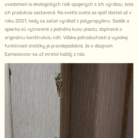
uvedomení si ekologických rizík spojených s ich výrobou, bola
ich produkcia zastavená. Na svetlo sveta sa opäť dostali až v
roku 2001, kedy sa začali vyrábať z polypropylénu. Sedák a
opierka sú vytvorené z jediného kusu plastu, doplnené o
originálnu konštrukciu nôh. Vďaka jednoduchosti a vysokej
funkčnosti stoličky je pravdepodobné, že s dizajnom
Eamesovcov sa už stretol každý z nás.