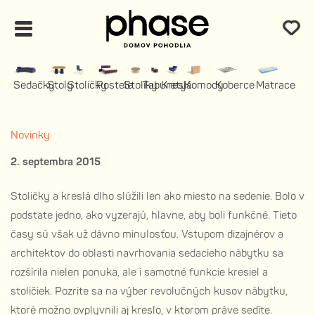
Sedačky
Stoly
Stoličky
Postele
Stolíky
Taburety
Kreslá
Komody
Koberce
Matrace
Novinky
2. septembra 2015
Stoličky a kreslá dlho slúžili len ako miesto na sedenie. Bolo v
podstate jedno, ako vyzerajú, hlavne, aby boli funkčné. Tieto
časy sú však už dávno minulosťou. Vstupom dizajnérov a
architektov do oblasti navrhovania sedacieho nábytku sa
rozšírila nielen ponuka, ale i samotné funkcie kresiel a
stoličiek. Pozrite sa na výber revolučných kusov nábytku,
ktoré možno ovplyvnili aj kreslo, v ktorom práve sedíte.