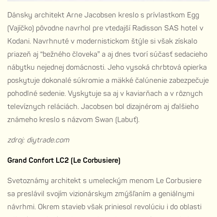
Dánsky architekt Arne Jacobsen kreslo s prívlastkom Egg
(Vajíčko) pôvodne navrhol pre vtedajší Radisson SAS hotel v
Kodani. Navrhnuté v modernistickom štýle si však získalo
priazeň aj “bežného človeka” a aj dnes tvorí súčasť sedacieho
nábytku nejednej domácnosti. Jeho vysoká chrbtová opierka
poskytuje dokonalé súkromie a mäkké čalúnenie zabezpečuje
pohodlné sedenie. Vyskytuje sa aj v kaviarňach a v rôznych
televíznych reláciách. Jacobsen bol dizajnérom aj ďalšieho
známeho kreslo s názvom Swan (Labuť).
zdroj: diytrade.com
Grand Confort LC2 (Le Corbusiere)
Svetoznámy architekt s umeleckým menom Le Corbusiere
sa preslávil svojím vizionárskym zmýšľaním a geniálnymi
návrhmi. Okrem stavieb však priniesol revolúciu i do oblasti