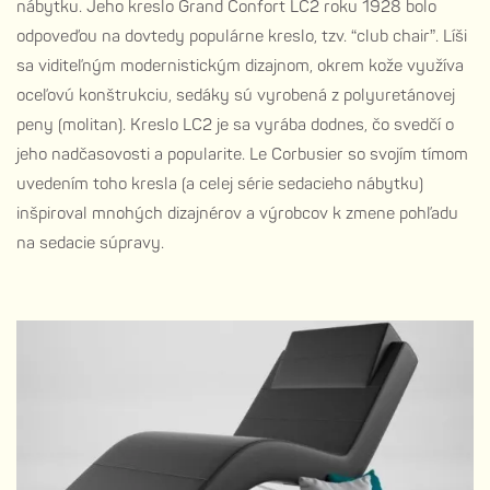
nábytku. Jeho kreslo Grand Confort LC2 roku 1928 bolo
odpoveďou na dovtedy populárne kreslo, tzv. “club chair”. Líši
sa viditeľným modernistickým dizajnom, okrem kože využíva
oceľovú konštrukciu, sedáky sú vyrobená z polyuretánovej
peny (molitan). Kreslo LC2 je sa vyrába dodnes, čo svedčí o
jeho nadčasovosti a popularite. Le Corbusier so svojím tímom
uvedením toho kresla (a celej série sedacieho nábytku)
inšpiroval mnohých dizajnérov a výrobcov k zmene pohľadu
na sedacie súpravy.