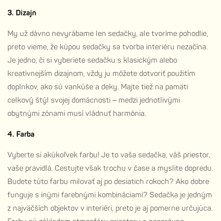
3. Dizajn
My už dávno nevyrábame len sedačky, ale tvoríme pohodlie,
preto vieme, že kúpou sedačky sa tvorba interiéru nezačína.
Je jedno, či si vyberiete sedačku s klasickým alebo
kreatívnejším dizajnom, vždy ju môžete dotvoriť použitím
doplnkov, ako sú vankúše a deky. Majte tiež na pamäti
celkový štýl svojej domácnosti – medzi jednotlivými
obytnými zónami musí vládnuť harmónia.
4. Farba
Vyberte si akúkoľvek farbu! Je to vaša sedačka, váš priestor,
vaše pravidlá. Cestujte však trochu v čase a myslite dopredu.
Budete túto farbu milovať aj po desiatich rokoch? Ako dobre
funguje s inými farebnými kombináciami? Sedačka je jedným
z najväčších objektov v interiéri, preto je aj pomerne určujúca.