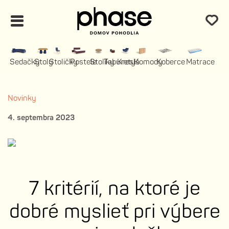
Sedačky
Stoly
Stoličky
Postele
Stolíky
Taburety
Kreslá
Komody
Koberce
Matrace
Novinky
4. septembra 2023
7 kritérií, na ktoré je
dobré myslieť pri výbere