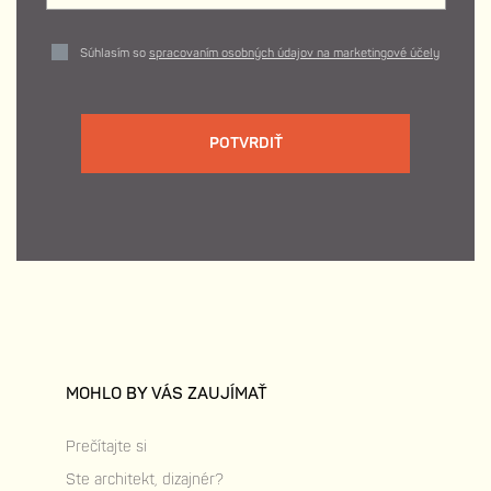
Súhlasím so
spracovaním osobných údajov na marketingové účely
POTVRDIŤ
MOHLO BY VÁS ZAUJÍMAŤ
Prečítajte si
Ste architekt, dizajnér?