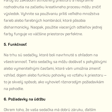
Farby sú základom atmosféry priestoru a nesprávne
rozhodnutia na začiatku kreatívneho procesu môžu zničiť
výsledok. Vyhnite sa používaniu príliš veľkého množstva
farieb alebo farebných kombinácií, ktoré pôsobia
disharmonicky. Naopak, použitie viacerých odtieňov jednej
farby funguje vo väčšine priestorov perfektne.
5. Funkčnosť
Na trhu sú sedačky, ktoré boli navrhnuté s ohľadom na
všestrannosť. Tieto sedačky sa môžu dodávať s pohyblivými
alebo vymeniteľnými časťami, ktoré vám umožnia zmeniť
vzhľad, dojem alebo funkciu pohovky vo vzťahu k priestoru –
to je skvelý spôsob, ako vyhovieť rôznorodým požiadavkám
na pohodlie.
6. Požiadavky na údržbu
Okrem toho, že vaša sedačka má dobrú záruku, ďalším