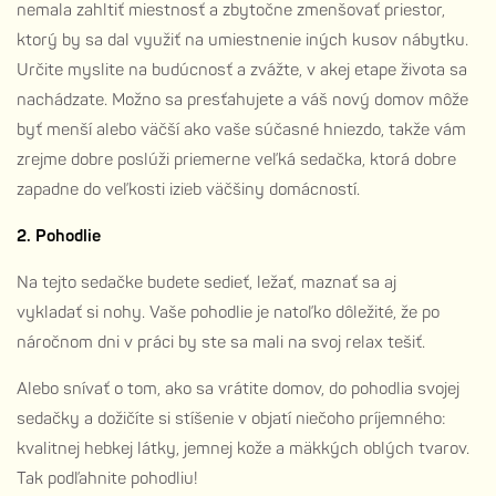
nemala zahltiť miestnosť a zbytočne zmenšovať priestor,
ktorý by sa dal využiť na umiestnenie iných kusov nábytku.
Určite myslite na budúcnosť a zvážte, v akej etape života sa
nachádzate. Možno sa presťahujete a váš nový domov môže
byť menší alebo väčší ako vaše súčasné hniezdo, takže vám
zrejme dobre poslúži priemerne veľká sedačka, ktorá dobre
zapadne do veľkosti izieb väčšiny domácností.
2. Pohodlie
Na tejto sedačke budete sedieť, ležať, maznať sa aj
vykladať si nohy. Vaše pohodlie je natoľko dôležité, že po
náročnom dni v práci by ste sa mali na svoj relax tešiť.
Alebo snívať o tom, ako sa vrátite domov, do pohodlia svojej
sedačky a dožičíte si stíšenie v objatí niečoho príjemného:
kvalitnej hebkej látky, jemnej kože a mäkkých oblých tvarov.
Tak podľahnite pohodliu!