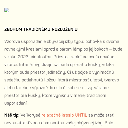
ZBOHOM TRADIČNÉMU ROZLOŽENIU
Vzorové usporiadanie obývacej izby typu: pohovka s dvoma
rovnakými kreslami oproti a párom lámp po jej bokoch – bude
v roku 2023 minulosťou. Priestor zaplníme podľa nového
vzorca. Interiérový dizajn sa bude opierať o kúsky, vďaka
ktorým bude priestor jedinečný. Či už pôjde o výnimočnú
sedačku potiahnutú kožou, ktorá miestnosť ukotví, tvarovo
alebo farebne výrazné kreslo či koberec – vytvárame
priestor pre kúsky, ktoré vyniknú v menej tradičnom
usporiadaní.
Náš tip:
Veľkorysé
relaxačné kreslo UNTIL
sa môže stať
novou atraktívnou dominantou vašej obývacej izby. Bolo