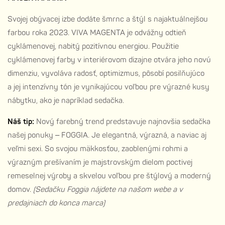
Svojej obývacej izbe dodáte šmrnc a štýl s najaktuálnejšou
farbou roka 2023. VIVA MAGENTA je odvážny odtieň
cyklámenovej, nabitý pozitívnou energiou. Použitie
cyklámenovej farby v interiérovom dizajne otvára jeho novú
dimenziu, vyvoláva radosť, optimizmus, pôsobí posilňujúco
a jej intenzívny tón je vynikajúcou voľbou pre výrazné kusy
nábytku, ako je napríklad sedačka.
Náš tip:
Nový farebný trend predstavuje najnovšia sedačka
našej ponuky – FOGGIA. Je elegantná, výrazná, a naviac aj
veľmi sexi. So svojou mäkkosťou, zaoblenými rohmi a
výrazným prešívaním je majstrovským dielom poctivej
remeselnej výroby a skvelou voľbou pre štýlový a moderný
domov.
(Sedačku Foggia nájdete na našom webe a v
predajniach do konca marca)