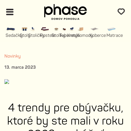
Sedačky
Stoly
Stoličky
Postele
Stolíky
Taburety
Kreslá
Komody
Koberce
Matrace
Novinky
13. marca 2023
4 trendy pre obývačku,
ktoré by ste mali v roku