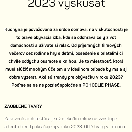
2023 vyskúšať
Kuchyňa je považovaná za srdce domova, no v skutočnosti je
to práve obývacia izba, kde sa odohráva celý život
domácnosti a užívate si relax. Od príjemných filmových
večerov cez rodinné hry s deťmi, posedenie s priateľmi či
chvíle oddychu osamote s knihou. Je to miestnosť, ktorá
musí slúžiť mnohým účelom a v ideálnom prípade by mala aj
dobre vyzerať. Aké sú trendy pre obývačku v roku 2023?
Poďme sa na ne pozrieť spoločne s POHODLIE PHASE.
ZAOBLENÉ TVARY
Zakrivená architektúra je už niekoľko rokov na vzostupe
a tento trend pokračuje aj v roku 2023. Oblé tvary v interiéri