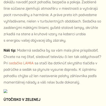
dokážu navodiť pocit pohodlia, bezpečia a pokoja. Zaoblené
línie súčasne zjemňujú atmosféru v miestnosti a vytvárajú
pocit rovnováhy a harmónie. A práve preto ich podvedome
vyhľadávame, nielen v turbulentných obdobiach. Sedačka so
zaoblenými mäkkými líniami, guľaté stolové lampy, okrúhle
zrkadlá na stene a kruhové vzory na koberci urobia
s energiou vašej obývacej izby zázraky.
Náš tip:
Moderná sedačka by sa vám mala plne prispôsobiť.
Chcete na nej čítať, sledovať televíziu či len tak oddychovať?
Pri
sedačke LAMIA
sa stačí iba dotknúť skrytého tlačidla v
podrúčke a sedák sa plynule vysunie dopredu. K úplnému
pohodliu chýba už len nastavenie polohy záhlavníka podľa
momentálnej nálady a váš relax bude dokonalý.
ÚTOČISKO V ZELENEJ