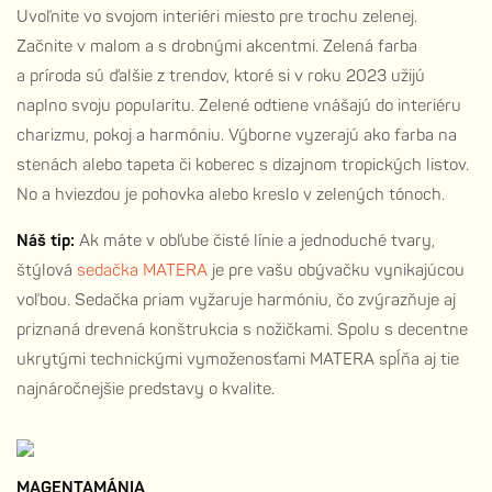
Uvoľnite vo svojom interiéri miesto pre trochu zelenej.
Začnite v malom a s drobnými akcentmi. Zelená farba
a príroda sú ďalšie z trendov, ktoré si v roku 2023 užijú
naplno svoju popularitu. Zelené odtiene vnášajú do interiéru
charizmu, pokoj a harmóniu. Výborne vyzerajú ako farba na
stenách alebo tapeta či koberec s dizajnom tropických listov.
No a hviezdou je pohovka alebo kreslo v zelených tónoch.
Náš tip:
Ak máte v obľube čisté línie a jednoduché tvary,
štýlová
sedačka MATERA
je pre vašu obývačku vynikajúcou
voľbou. Sedačka priam vyžaruje harmóniu, čo zvýrazňuje aj
priznaná drevená konštrukcia s nožičkami. Spolu s decentne
ukrytými technickými vymoženosťami MATERA spĺňa aj tie
najnáročnejšie predstavy o kvalite.
MAGENTAMÁNIA