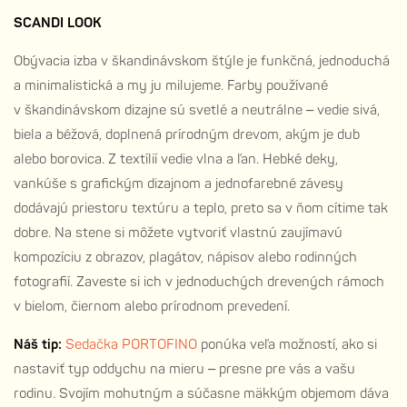
SCANDI LOOK
Obývacia izba v škandinávskom štýle je funkčná, jednoduchá
a minimalistická a my ju milujeme. Farby používané
v škandinávskom dizajne sú svetlé a neutrálne – vedie sivá,
biela a béžová, doplnená prírodným drevom, akým je dub
alebo borovica. Z textílií vedie vlna a ľan. Hebké deky,
vankúše s grafickým dizajnom a jednofarebné závesy
dodávajú priestoru textúru a teplo, preto sa v ňom cítime tak
dobre. Na stene si môžete vytvoriť vlastnú zaujímavú
kompozíciu z obrazov, plagátov, nápisov alebo rodinných
fotografií. Zaveste si ich v jednoduchých drevených rámoch
v bielom, čiernom alebo prírodnom prevedení.
Náš tip:
Sedačka PORTOFINO
ponúka veľa možností, ako si
nastaviť typ oddychu na mieru – presne pre vás a vašu
rodinu. Svojím mohutným a súčasne mäkkým objemom dáva