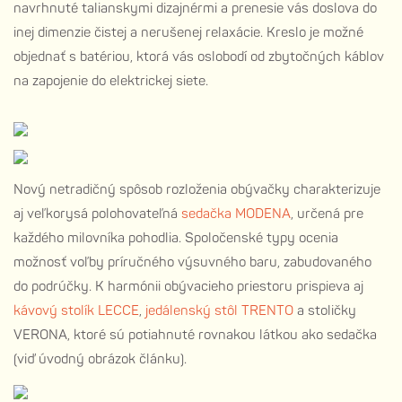
navrhnuté talianskymi dizajnérmi a prenesie vás doslova do
inej dimenzie čistej a nerušenej relaxácie. Kreslo je možné
objednať s batériou, ktorá vás oslobodí od zbytočných káblov
na zapojenie do elektrickej siete.
Nový netradičný spôsob rozloženia obývačky charakterizuje
aj veľkorysá polohovateľná
sedačka MODENA
, určená pre
každého milovníka pohodlia. Spoločenské typy ocenia
možnosť voľby príručného výsuvného baru, zabudovaného
do podrúčky. K harmónii obývacieho priestoru prispieva aj
kávový stolík LECCE
,
jedálenský stôl TRENTO
a stoličky
VERONA, ktoré sú potiahnuté rovnakou látkou ako sedačka
(viď úvodný obrázok článku).