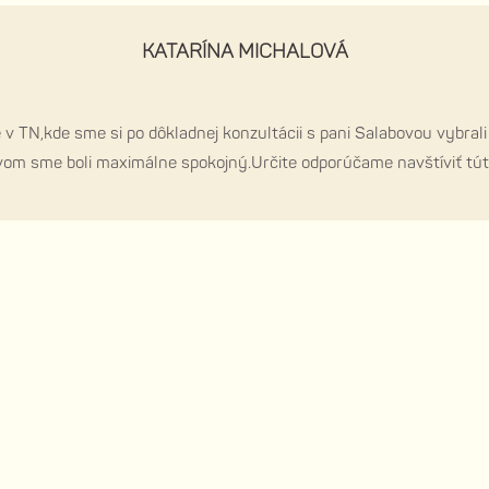
KATARÍNA MICHALOVÁ
e v TN,kde sme si po dôkladnej konzultácii s pani Salabovou vybr
om sme boli maximálne spokojný.Určite odporúčame navštíviť tút