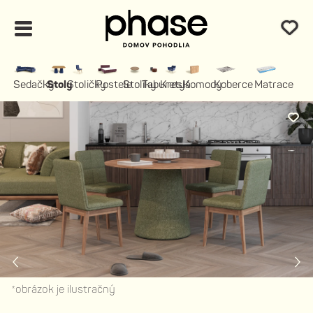
Sedačky
Stoly
Stoličky
Postele
Stolíky
Taburety
Kreslá
Komody
Koberce
Matrace
*obrázok je ilustračný