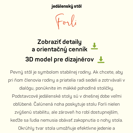
jedálenský stôl
Forli
Zobraziť detaily
a orientačný cenník
3D model pre dizajnérov
Pevný stôl je symbolom stabilnej rodiny. Ak chcete, aby
pri ňom členovia rodiny a priatelia radi sedeli a zotrvávali v
dialógu, ponúknite im mäkké pohodlné stoličky.
Podstavcové jedálenské stoly sú v dnešnej dobe veľmi
obľúbené. Čalúnená noha poskytuje stolu Forli nielen
zvýšenú stabilitu, ale zároveň ho robí dostupnejším,
keďže sa ľudia nemusia obávať zakopnutia o nohy stola.
Okrúhly tvar stola umožňuje efektívne jedenie a